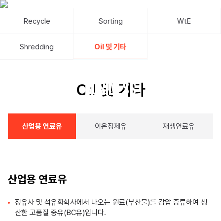
ReNA
KOR
Recycle
Sorting
WtE
Shredding
Oil 및 기타
ABOUT
Business
Oil 및 기타
Vision
BUSINESS
Business
Oil 및 기타
CI
산업용 연료유
이온정제유
재생연료유
Recycle
CONTACT
Sorting
WtE
산업용 연료유
RECRUIT
Shredding
Oil 및 기타
정유사 및 석유화학사에서 나오는 원료(부산물)를 감압 증류하여 생
산한 고품질 중유(BC유)입니다.